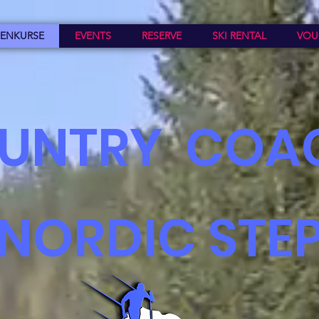
ENKURSE
EVENTS
RESERVE
SKI RENTAL
VOU
UNTR
Y COA
NORDIC STE