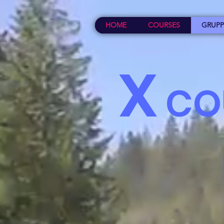
HOME
COURSES
GRUPP
X
CO